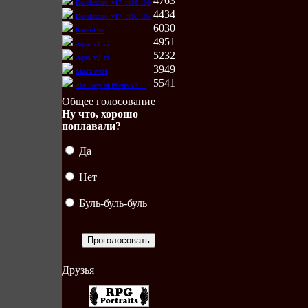
4763
Dorohedoro_v17_c106-109
4434
Dorohedoro_v17_c102-105
6030
Kanai-kun
4951
Aqua_v2_c2
5232
Aqua_v2_c1
3949
MuZz ch04
5541
The Lady of Pharis v2 ...
Общее голосование
Ну что, хорошо
поплавали?
Да
Нет
Буль-буль-буль
Друзья