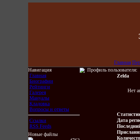
Главная
Пе
Навигация
Профиль пользователя:
Главная
Zelda
Биографии
Рейтинги
Нет а
Галерея
Мануалы
Кладовка
Вопросы и ответы
Статисти
Дата реги
Ссылки
RSS Feeds
Последний
Присланн
Новые файлы
Количеств