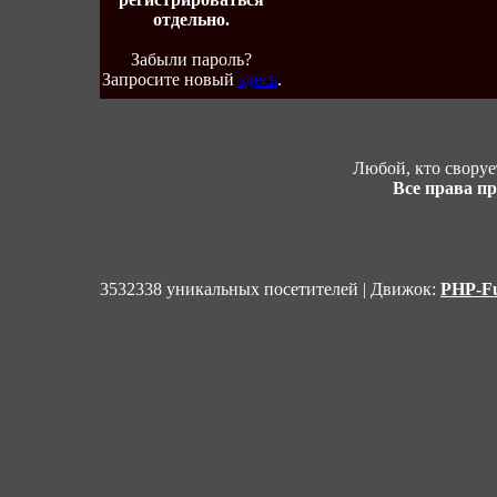
отдельно.
Забыли пароль?
Запросите новый
здесь
.
Любой, кто своруе
Все права п
3532338 уникальных посетителей | Движок:
PHP-Fu