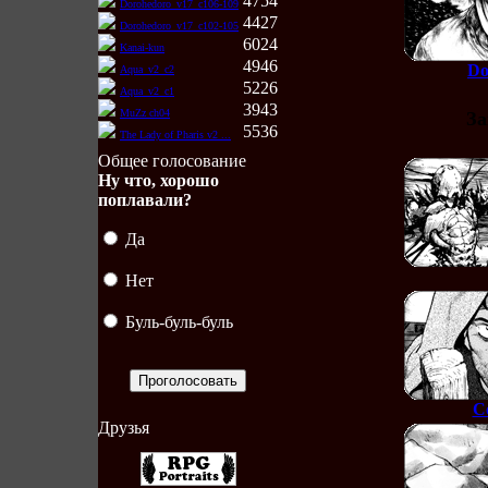
4754
Dorohedoro_v17_c106-109
4427
Dorohedoro_v17_c102-105
6024
Kanai-kun
4946
Do
Aqua_v2_c2
5226
Aqua_v2_c1
3943
MuZz ch04
За
5536
The Lady of Pharis v2 ...
Общее голосование
Ну что, хорошо
поплавали?
Да
Нет
Буль-буль-буль
C
Друзья