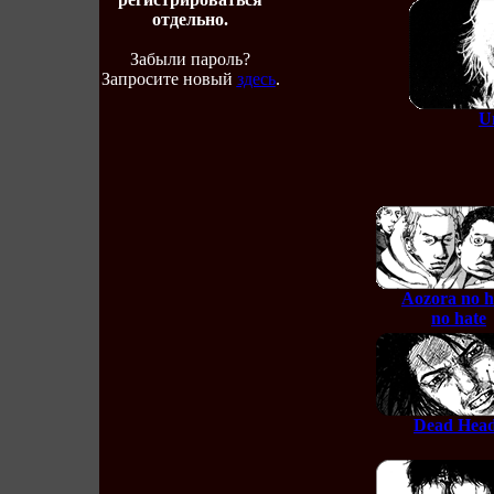
отдельно.
Забыли пароль?
Запросите новый
здесь
.
U
Aozora no h
no hate
Dead Hea