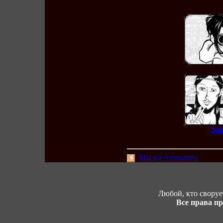
Sai
Мы на Аниманге
Любой, кто своруе
Все права п