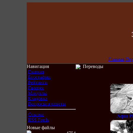
Главная
Пе
Навигация
Переводы
Главная
Биографии
Рейтинги
Галерея
Мануалы
Кладовка
Вопросы и ответы
Ссылки
Aqua Pl
RSS Feeds
Новые файлы