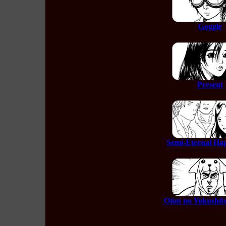
Goggle
Present
Semi-Eternal Ha
Ojou no Yokushit