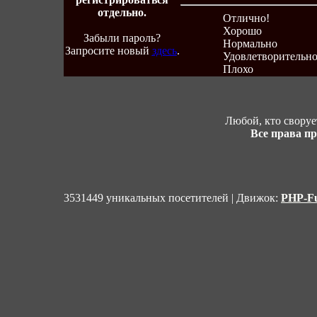
отдельно.
Отлично!
Хорошо
Забыли пароль?
Нормально
Запросите новый
здесь
.
Удовлетворительн
Плохо
Любой, кто своруе
Все права п
3531449 уникальных посетителей | Движок:
PHP-Fu