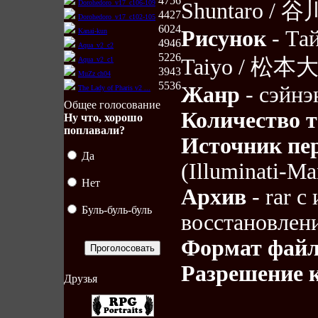
4756
Dorohedoro_v17_c106-109
Shuntaro /
4427
Dorohedoro_v17_c102-105
6024
Рисунок
- Та
Kanai-kun
4946
Aqua_v2_c2
5226
Taiyo / 松
Aqua_v2_c1
3943
MuZz ch04
5536
Жанр
- сэйнэ
The Lady of Pharis v2 ...
Общее голосование
Количество 
Ну что, хорошо
поплавали?
Источник пе
Да
(Illuminati-Ma
Нет
Архив
- rar 
Буль-буль-буль
восстановлен
Формат файл
Разрешение 
Друзья