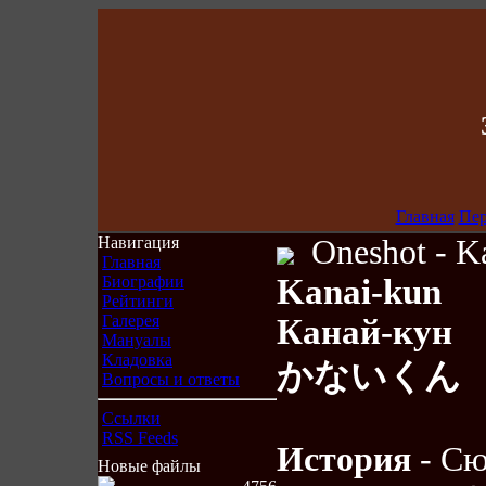
Главная
Пе
Навигация
Oneshot - K
Главная
Биографии
Kanai-kun
Рейтинги
Галерея
Канай-кун
Мануалы
Кладовка
かないくん
Вопросы и ответы
Ссылки
RSS Feeds
История
- Сю
Новые файлы